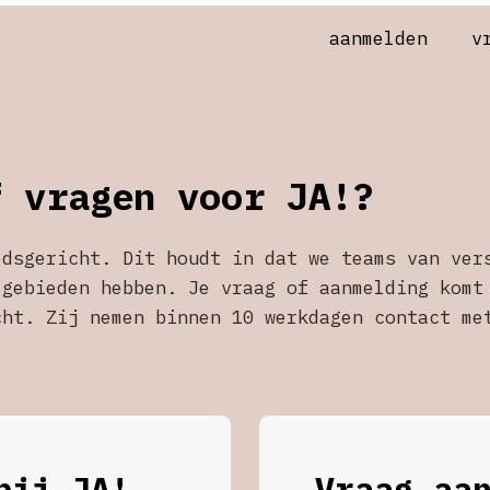
aanmelden
v
f vragen voor JA!?
edsgericht. Dit houdt in dat we teams van ver
 gebieden hebben. Je vraag of aanmelding komt
cht. Zij nemen binnen 10 werkdagen contact me
bij JA!
Vraag aa