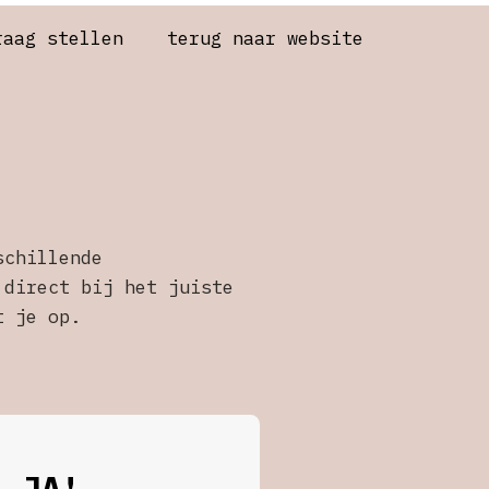
raag stellen
terug naar website
schillende
 direct bij het juiste
t je op.
n JA!